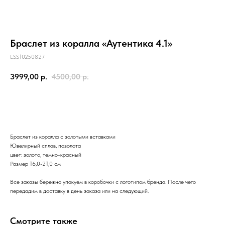
Браслет из коралла «Аутентика 4.1»
LSS10250827
3999,00
р.
4500,00
р.
В корзину
Браслет из коралла с золотыми вставками
Ювелирный сплав, позолота
цвет: золото, темно-красный
Размер 16,0-21,0 см
Все заказы бережно упакуем в коробочки с логотипом бренда. После чего
передадим в доставку в день заказа или на следующий.
Смотрите также