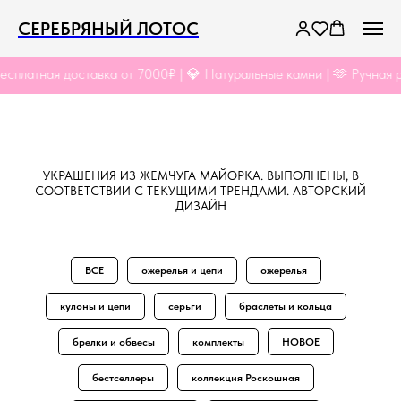
СЕРЕБРЯНЫЙ ЛОТОС
платная доставка от 7000₽ | 💎 Натуральные камни | 🫶 Ручная ра
УКРАШЕНИЯ ИЗ ЖЕМЧУГА МАЙОРКА. ВЫПОЛНЕНЫ, В
СООТВЕТСТВИИ С ТЕКУЩИМИ ТРЕНДАМИ. АВТОРСКИЙ
ДИЗАЙН
ВСЕ
ожерелья и цепи
ожерелья
кулоны и цепи
серьги
браслеты и кольца
брелки и обвесы
комплекты
НОВОЕ
бестселлеры
коллекция Роскошная