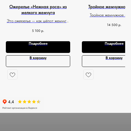
Ожерелье «Нежная роса» из
Тройное жемчужное к
мелкого жемчуга
Тройное жемчужное кол
Это ожерелье — как шёпот жемчуга:
роскошь, которая подход
14 500
р.
тихий, но выразительный
любого дня
5 100
р.
Подробнее
Подробнее
В корзину
В корзину