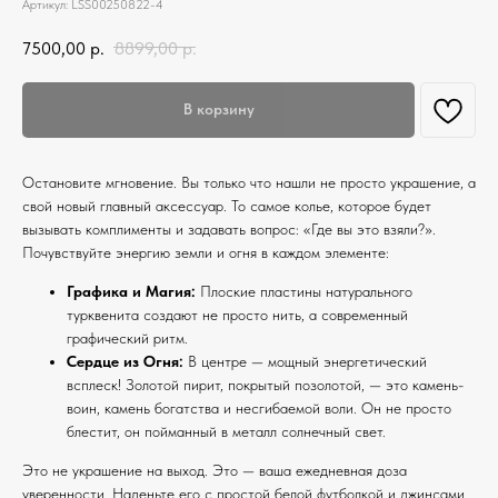
Артикул:
LSS00250822-4
7500,00
р.
8899,00
р.
В корзину
Остановите мгновение. Вы только что нашли не просто украшение, а
свой новый главный аксессуар. То самое колье, которое будет
вызывать комплименты и задавать вопрос: «Где вы это взяли?».
Почувствуйте энергию земли и огня в каждом элементе:
Графика и Магия:
Плоские пластины натурального
турквенита создают не просто нить, а современный
графический ритм.
Сердце из Огня:
В центре — мощный энергетический
всплеск! Золотой пирит, покрытый позолотой, — это камень-
воин, камень богатства и несгибаемой воли. Он не просто
блестит, он пойманный в металл солнечный свет.
Это не украшение на выход. Это — ваша ежедневная доза
уверенности. Наденьте его с простой белой футболкой и джинсами