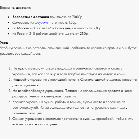
Варианты доставки:
Бесплатная доставка
при заказе от 7000р.
Самовывоз из
шоурума
- стоимость 150р.
по Москве и области 1-2 рабочих дня, стоимость от 210р.
по России 2-5 рабочих дней, стоимость от 250р.
Уход
Чтобы украшения не потеряли свой внешний , соблюдайте несколько правил и они будут
радовать вас каждый день:
Не нужно мыться, купаться в водоемах и заниматься спортом и спать в
украшениях, так как пот, жир и вода пагубно действуют на металл и камни.
Надевайте украшения в последний момент. Сначала сделайте макияж, нанесите
духи и оденьтесь.
Не делайте уборку в украшениях. Попадание капель моющих средств и жира
разрушает металл и ювелирное покрытие.
Храните украшения ручной работы в тёмном, сухом месте и подальше от
солнечных лучей. Из-за солнца металл темнеет, а натуральные камни могут
поменять свой цвет.
Снимая украшения, желательно протирать их сухой микрофиброй, чтобы снять
всё, что осело на них за день.