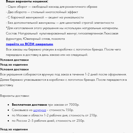
Ваши варианты ношения:
• Один оборот — свободный каскад для романтичного образа
• Два оборота — стильный многослойный эффект
• С барочной жемчужиной — акцент на уникальности
• Без дополнительной жемчужины — для ценителей строгой элегантности
*Для изготовления этого украшения мы используем натуральные материалы.
Состав: Натуральный культивированный жемчуг, гипоаллергенная Люксовая
фурнитура, Ювелирный сплав, позолота
перейти ко ВСЕМ ожерельям
Все заказы мы бережно упакуем в коробочки с логотипом бренда. После чего
передадим в доставку в день заказа или на следующий.
Условия доставки
Уход за изделием
Условия доставки
Все украшения собираются вручную под заказ в течение 1-2 дней после оформления.
Далее бережно упаковываются в коробочки с логотипом бренда. После передаются в
доставку.
Варианты доставки:
Бесплатная доставка
при заказе от 7000р.
Самовывоз из
шоурума
- стоимость 150р.
по Москве и области 1-2 рабочих дня, стоимость от 210р.
по России 2-5 рабочих дней, стоимость от 250р.
Уход за изделием