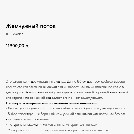
Жемчужный поток
014-235634
11900,00
р.
В корзину
Это ожерелье — два украшения в одном. Длина 80 см дает вам свободу выбора:
носите его как элегантный каскад в один оборот или как многослойное колье в
два оборота. А возможность выбрать вариант с уникальной барочной жемчужиной
или строгий классический вид делает его по-настоящему вашим.
Почему это ожерелье станет основой вашей коллекции:
• Длина-трансформер 80 см — создавайте разные образы с одним украшением
• Выбор характера — с барочной жемчужиной для индивидуальности или без для
классической чистоты линий
• Натуральный жемчуг — мягкое сияние, которое идет каждой
• Универсальность — от повседневного свитера до вечернего платья