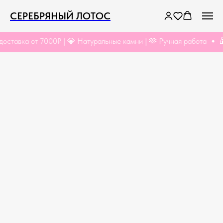
СЕРЕБРЯНЫЙ ЛОТОС
тавка от 7000₽ | 💎 Натуральные камни | 🫶 Ручная работа
🎁 