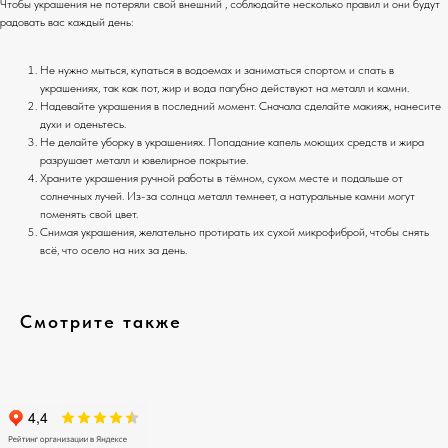
Чтобы украшения не потеряли свой внешний , соблюдайте несколько правил и они будут
радовать вас каждый день:
Не нужно мыться, купаться в водоемах и заниматься спортом и спать в
украшениях, так как пот, жир и вода пагубно действуют на металл и камни.
Надевайте украшения в последний момент. Сначала сделайте макияж, нанесите
духи и оденьтесь.
Не делайте уборку в украшениях. Попадание капель моющих средств и жира
разрушает металл и ювелирное покрытие.
Храните украшения ручной работы в тёмном, сухом месте и подальше от
солнечных лучей. Из-за солнца металл темнеет, а натуральные камни могут
поменять свой цвет.
Снимая украшения, желательно протирать их сухой микрофиброй, чтобы снять
всё, что осело на них за день.
Смотрите также