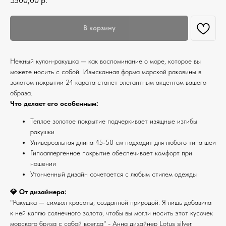
3500,00
р.
В корзину
Нежный кулон-ракушка — как воспоминание о море, которое вы
можете носить с собой. Изысканная форма морской раковины в
золотом покрытии 24 карата станет элегантным акцентом вашего
образа.
Что делает его особенным:
Теплое золотое покрытие подчеркивает изящные изгибы
ракушки
Универсальная длина 45-50 см подходит для любого типа шеи
Гипоаллергенное покрытие обеспечивает комфорт при
ношении
Утонченный дизайн сочетается с любым стилем одежды
💎 От дизайнера:
"Ракушка — символ красоты, созданной природой. Я лишь добавила
к ней каплю солнечного золота, чтобы вы могли носить этот кусочек
морского бриза с собой всегда" - Анна дизайнер Lotus silver.