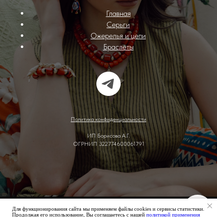
Главная
Серьги
Ожерелья и цепи
Браслеты
Политика конфиденциальности
ИП Борисова А.Г.
ОГРНИП 322774600061791
Для функционирования сайта мы применяем файлы cookies и сервисы статистики.
Tilda
Made on
Продолжая его использование, Вы соглашаетесь с нашей
политикой применения