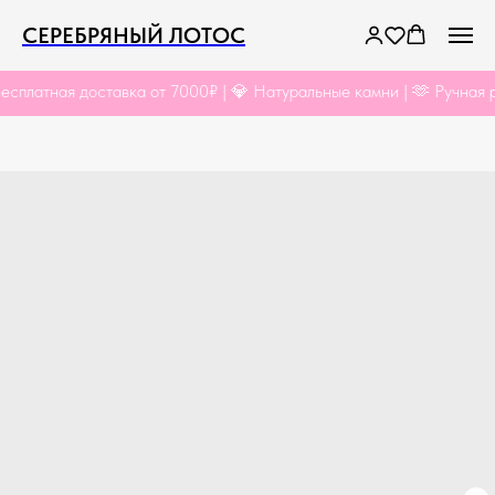
СЕРЕБРЯНЫЙ ЛОТОС
латная доставка от 7000₽ | 💎 Натуральные камни | 🫶 Ручная раб