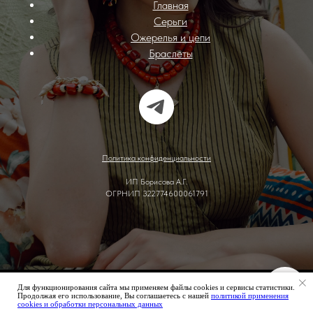
Главная
Серьги
Ожерелья и цепи
Браслеты
Политика конфиденциальности
ИП Борисова А.Г.
ОГРНИП 322774600061791
Для функционирования сайта мы применяем файлы cookies и сервисы статистики.
Tilda
Made on
Продолжая его использование, Вы соглашаетесь с нашей
политикой применения
cookies и обработки персональных данных