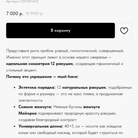
Артикул:
LSS1001422
7 000
р.
8 900
р.
В корзину
Представьте ритм прибоя: ровный, гипнотический, совершенный.
Именно этот принцип лежит в основе нашего ожерелья —
идеальная симметрия 12 ракушек
, создающая гармоничный и
стильный акцент.
Почему это украшение — must-have:
Эстетика порядка:
12
натуральных ракушек
, подобранных
по форме и размеру — это не хаос пляжа, а продуманная
элегантность
Сияние жемчуга:
Нежные бусины
жемчуга
Майорка
подчеркивают природную красоту ракушек,
создавая благородный контраст
Универсальная длина:
40+5 см — носите как изящное
колье или свободный каскад, который будет струиться по