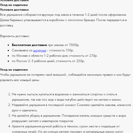
Уход за изделием
Условия доставки
Все украшения собираются вручную под заказ в течение 1-2 дней после оформления.
Далее бережно упаковываются в коробочки с логотипом бренда. После передаются в
доставку.
Варианты доставки:
Бесплатная доставка
при заказе от 7000р.
Самовывоз из
шоурума
- стоимость 150р.
по Москве и области 1-2 рабочих дня, стоимость от 210р.
по России 2-5 рабочих дней, стоимость от 250р.
Уход за изделием
Чтобы украшения не потеряли свой внешний , соблюдайте несколько правил и они будут
радовать вас каждый день:
Не нужно мыться, купаться в водоемах и заниматься спортом и спать в
украшениях, так как пот, жир и вода пагубно действуют на металл и камни.
Надевайте украшения в последний момент. Сначала сделайте макияж, нанесите
духи и оденьтесь.
Не делайте уборку в украшениях. Попадание капель моющих средств и жира
разрушает металл и ювелирное покрытие.
Храните украшения ручной работы в тёмном, сухом месте и подальше от
солнечных лучей. Из-за солнца металл темнеет, а натуральные камни могут