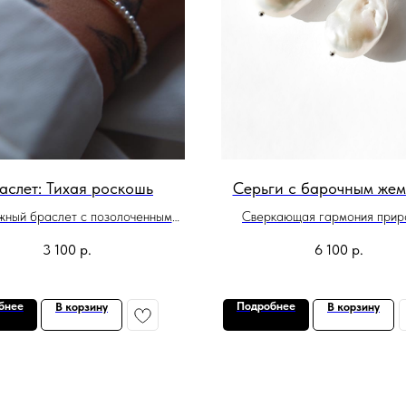
аслет: Тихая роскошь
Серьги с барочным жем
жный браслет с позолоченным
Сверкающая гармония прир
акцентом
роскоши
3 100
р.
6 100
р.
бнее
Подробнее
В корзину
В корзину