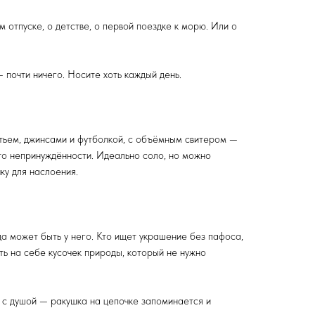
м отпуске, о детстве, о первой поездке к морю. Или о
— почти ничего. Носите хоть каждый день.
тьем, джинсами и футболкой, с объёмным свитером —
сто непринуждённости. Идеально соло, но можно
ку для наслоения.
гда может быть у него. Кто ищет украшение без пафоса,
ить на себе кусочек природы, который не нужно
и с душой — ракушка на цепочке запоминается и