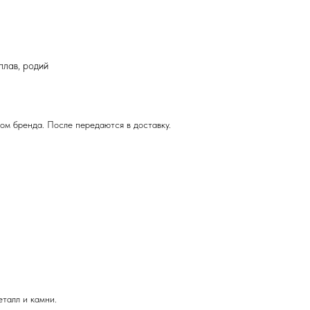
плав, родий
ом бренда. После передаются в доставку.
еталл и камни.