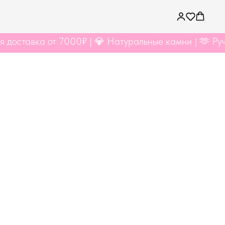
 от 7000₽ | 💎 Натуральные камни | 🫶 Ручная рабо