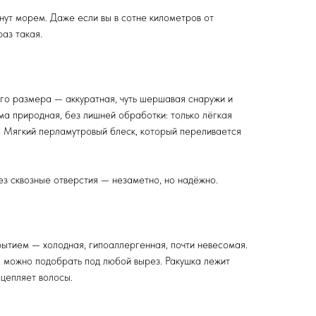
нут морем. Даже если вы в сотне километров от
аз такая.
о размера — аккуратная, чуть шершавая снаружи и
ма природная, без лишней обработки: только лёгкая
. Мягкий перламутровый блеск, который переливается
ез сквозные отверстия — незаметно, но надёжно.
рытием — холодная, гипоаллергенная, почти невесомая.
, можно подобрать под любой вырез. Ракушка лежит
 цепляет волосы.