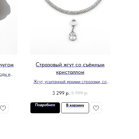
чугом
Стразовый жгут со съёмным
кристаллом
оды и
Жгут, усыпанный яркими стразами, со
съёмной подвеской-кристаллом в цвете
3 299
р.
3 799
р.
серебро
Подробнее
В корзину