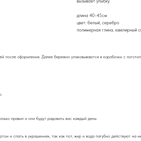
вызывает улыбку.
длина 40-45см
цвет: белый, серебро
полимерная глина, ювелирный с
ней после оформления. Далее бережно упаковываются в коробочки с логотип
р.
лько правил и они будут радовать вас каждый день:
том и спать в украшениях, так как пот, жир и вода пагубно действуют на м