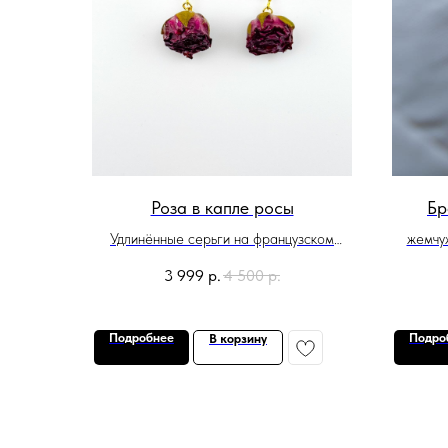
Роза в капле росы
Бр
Удлинённые серьги на французском
жемчу
замке: нежные бутоны роз, навеки
3 999
р.
4 500
р.
застывшие в прозрачной эпоксидной
смоле, и благородные жемчужины-
палочки.
Подробнее
Подро
В корзину