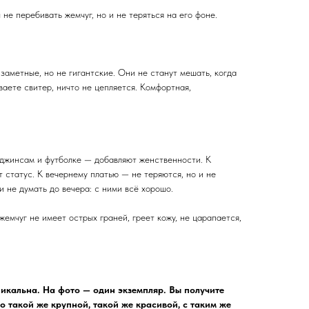
не перебивать жемчуг, но и не теряться на его фоне.
заметные, но не гигантские. Они не станут мешать, когда
ваете свитер, ничто не цепляется. Комфортная,
 джинсам и футболке — добавляют женственности. К
 статус. К вечернему платью — не теряются, но и не
и не думать до вечера: с ними всё хорошо.
жемчуг не имеет острых граней, греет кожу, не царапается,
кальна. На фото — один экземпляр. Вы получите
о такой же крупной, такой же красивой, с таким же