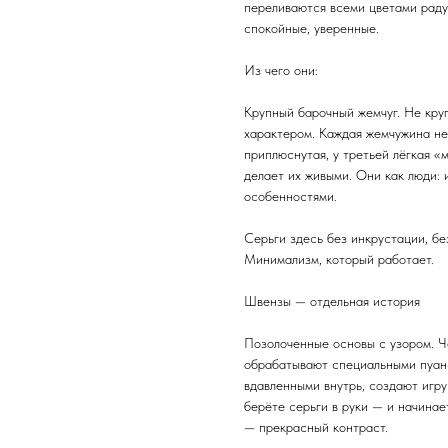
переливаются всеми цветами радуг
спокойные, уверенные.
Из чего они:
Крупный барочный жемчуг. Не круг
характером. Каждая жемчужина неп
приплюснутая, у третьей лёгкая 
делает их живыми. Они как люди: 
особенностями.
Серьги здесь без инкрустации, бе
Минимализм, который работает.
Швензы — отдельная история
Позолоченные основы с узором. Че
обрабатывают специальными пуанс
вдавленными внутрь, создают игру
берёте серьги в руки — и начинае
— прекрасный контраст.