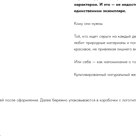
характером. И это — не недоста
единственном экземпляре.
Кому они нужны
Той, кто ищет серьги на каждый де
любит природные материалы и пони
красивое, не привлекая лишнего в
Или себе — как напоминание о том
Культивированный натуральный же
ней после оформления. Далее бережно упаковываются в коробочки с логотип
р.