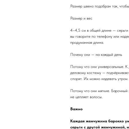
Размер швенз подобран так, чтобы 
Размер и вес
4–4,5 см в общей длине — серьги 
вы говорите по телефону или наде
продуманная длина.
Почему они — на каждый день
Потому что они универсальные. К
деловому костюму — подчёркивают
спорят. Их можно надевать утром 
Потому что они мягкие. Барочный 
не цепляет волосы.
Важно
Каждая жемчужина барокко уни
серьги с другой жемчужиной, н