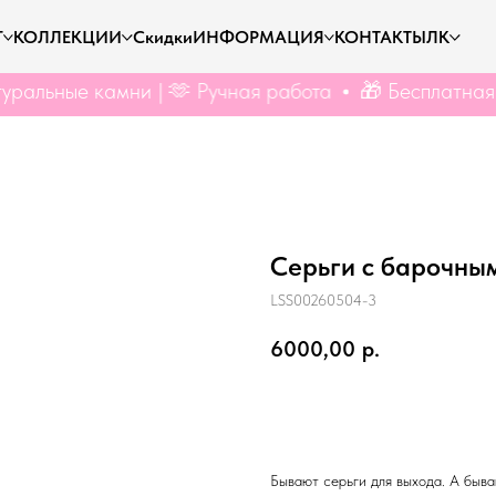
Г
КОЛЛЕКЦИИ
Скидки
ИНФОРМАЦИЯ
КОНТАКТЫ
ЛК
е камни | 🫶 Ручная работа
🎁 Бесплатная доставк
Серьги с барочны
LSS00260504-3
6000,00
р.
Купить
Бывают серьги для выхода. А быва