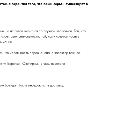
ток, а гарантия того, что ваши серьги существуют в
нь, но не готов мириться со скучной классикой. Той, кто
мает цену уникальности. Той, кому хочется носить
нимания.
, что идеальность переоценена, а характер важнее.
мчуг Барокко, Ювелирный сплав, позолота
ом бренда. После передаются в доставку.