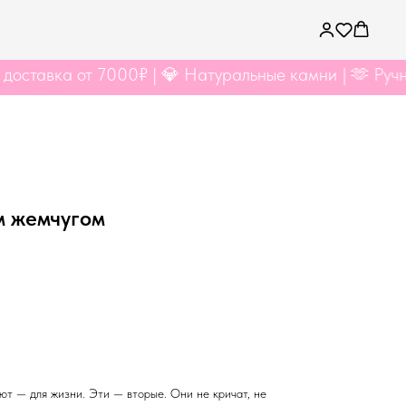
а от 7000₽ | 💎 Натуральные камни | 🫶 Ручная рабо
м жемчугом
ют — для жизни. Эти — вторые. Они не кричат, не