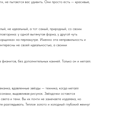
и, не пытаются вас удивить. Они просто есть — красивые,
лый, не идеальный, а тот самый, природный, со своим
овторима: у одной вытянутая форма, у другой чуть
«морщинка» на перламутре. Именно эта неправильность и
интересны не своей идеальностью, а своими
з фианитов, без дополнительных камней. Только он и металл.
канка, вдавленные звёзды — техника, когда металл
онами, выдавливая рисунок. Звёздочки остаются
 света и тени. Вы их почти не замечаете издалека, но
те разглядывать. Теплое золото и холодный глубокий жемчуг