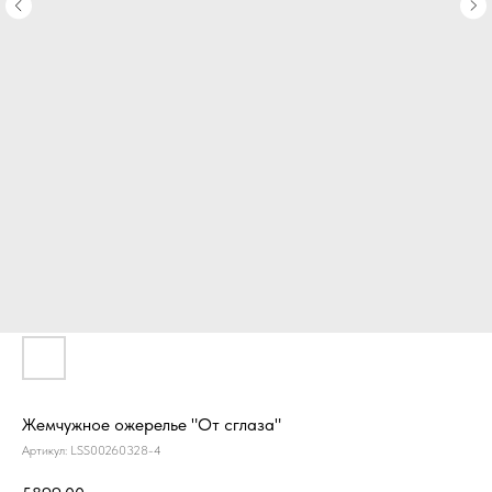
Жемчужное ожерелье "От сглаза"
Артикул:
LSS00260328-4