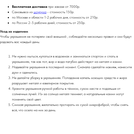
Бесплатная доставка
при заказе от 7000р.
Самовывоз из
шоурума
- стоимость 150р.
по Москве и области 1-2 рабочих дня, стоимость от 210р.
по России 2-5 рабочих дней, стоимость от 250р.
Уход за изделием
Чтобы украшения не потеряли свой внешний , соблюдайте несколько правил и они будут
радовать вас каждый день:
Не нужно мыться, купаться в водоемах и заниматься спортом и спать в
украшениях, так как пот, жир и вода пагубно действуют на металл и камни.
Надевайте украшения в последний момент. Сначала сделайте макияж, нанесите
духи и оденьтесь.
Не делайте уборку в украшениях. Попадание капель моющих средств и жира
разрушает металл и ювелирное покрытие.
Храните украшения ручной работы в тёмном, сухом месте и подальше от
солнечных лучей. Из-за солнца металл темнеет, а натуральные камни могут
поменять свой цвет.
Снимая украшения, желательно протирать их сухой микрофиброй, чтобы снять
всё, что осело на них за день.