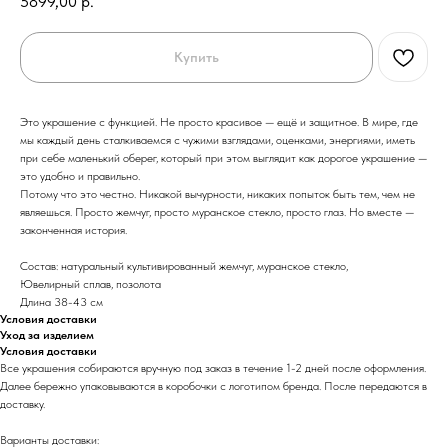
5899,00
р.
Купить
Это украшение с функцией. Не просто красивое — ещё и защитное. В мире, где
мы каждый день сталкиваемся с чужими взглядами, оценками, энергиями, иметь
при себе маленький оберег, который при этом выглядит как дорогое украшение —
это удобно и правильно.
Потому что это честно. Никакой вычурности, никаких попыток быть тем, чем не
являешься. Просто жемчуг, просто муранское стекло, просто глаз. Но вместе —
законченная история.
Состав: натуральный культивированный жемчуг, муранское стекло,
Ювелирный сплав, позолота
Длина 38-43 см
Условия доставки
Уход за изделием
Условия доставки
Все украшения собираются вручную под заказ в течение 1-2 дней после оформления.
Далее бережно упаковываются в коробочки с логотипом бренда. После передаются в
доставку.
Варианты доставки: