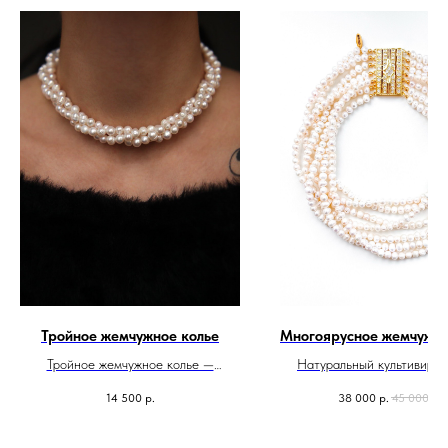
Тройное жемчужное колье
Многоярусное жемчужно
Тройное жемчужное колье —
Натуральный культивиро
роскошь, которая подходит для
жемчуг, 7 нитей, зам
14 500
р.
38 000
р.
45 000
р.
любого дня
инкрустированный фиан