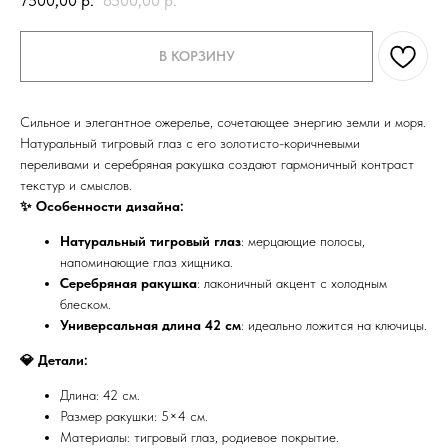
7500,00
р.
8500,00
р.
В КОРЗИНУ
Сильное и элегантное ожерелье, сочетающее энергию земли и моря.
Натуральный тигровый глаз с его золотисто-коричневыми
переливами и серебряная ракушка создают гармоничный контраст
текстур и смыслов.
✨ Особенности дизайна:
Натуральный тигровый глаз
: мерцающие полосы,
напоминающие глаз хищника.
Серебряная ракушка
: лаконичный акцент с холодным
блеском.
Универсальная длина 42 см
: идеально ложится на ключицы.
💎 Детали:
Длина: 42 см.
Размер ракушки: 5×4 см.
Материалы: тигровый глаз, родиевое покрытие.