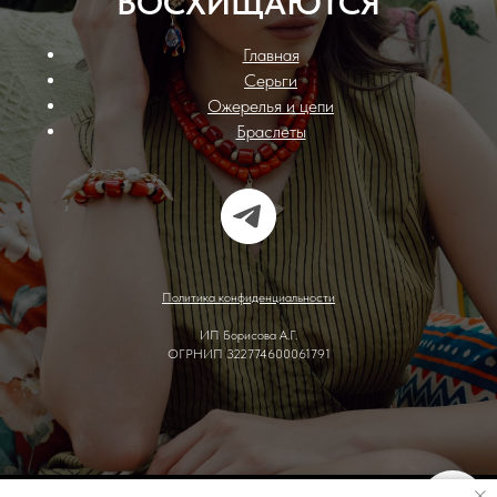
ВОСХИЩАЮТСЯ
Главная
Серьги
Ожерелья и цепи
Браслеты
Политика конфиденциальности
ИП Борисова А.Г.
ОГРНИП 322774600061791